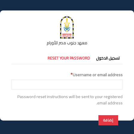
تجاوز
إلى
المحتوى
الرئيسي
معهد جنوب مصر للأورام
التبويبات
تسجيل الدخول
RESET YOUR PASSWORD
الأساسية
Username or email address
Password reset instructions will be sent to your registered
email address.