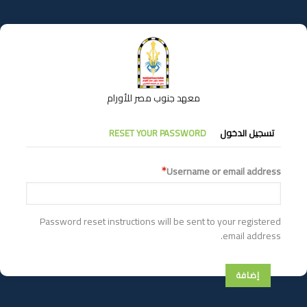
تجاوز
إلى
المحتوى
الرئيسي
معهد جنوب مصر للأورام
التبويبات
تسجيل الدخول
RESET YOUR PASSWORD
الأساسية
Username or email address
Password reset instructions will be sent to your registered
email address.