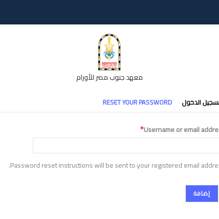
معهد جنوب مصر للأورام
تبويبات
سجيل الدخول
RESET YOUR PASSWORD
أساسية
Username or email addre
Password reset instructions will be sent to your registered email addre