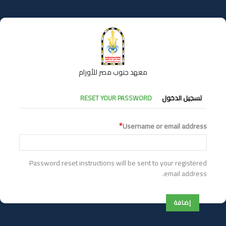
تجاوز
إلى
المحتوى
الرئيسي
معهد جنوب مصر للأورام
التبويبات
تسجيل الدخول
RESET YOUR PASSWORD
الأساسية
Username or email address
Password reset instructions will be sent to your registered
email address.