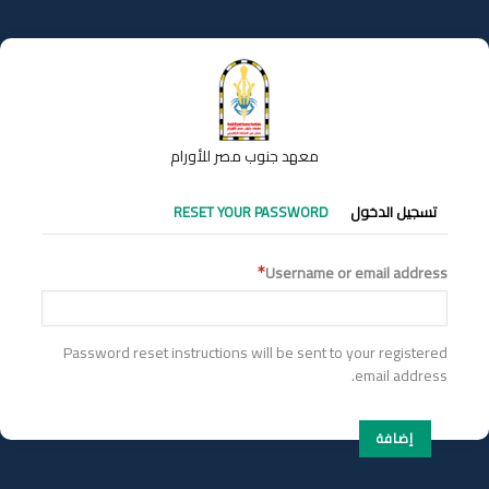
تجاوز
إلى
المحتوى
الرئيسي
معهد جنوب مصر للأورام
التبويبات
تسجيل الدخول
RESET YOUR PASSWORD
الأساسية
Username or email address
Password reset instructions will be sent to your registered
email address.