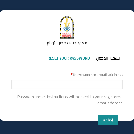
تجاوز
إلى
المحتوى
الرئيسي
معهد جنوب مصر للأورام
التبويبات
تسجيل الدخول
RESET YOUR PASSWORD
الأساسية
Username or email address
Password reset instructions will be sent to your registered
email address.