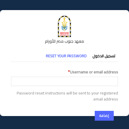
تجاوز
إلى
المحتوى
الرئيسي
معهد جنوب مصر للأورام
التبويبات
تسجيل الدخول
RESET YOUR PASSWORD
الأساسية
Username or email address
Password reset instructions will be sent to your registered
email address.