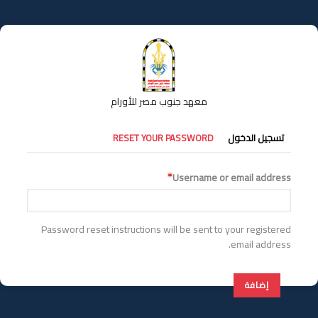
تجاوز
إلى
المحتوى
الرئيسي
معهد جنوب مصر للأورام
التبويبات
تسجيل الدخول
RESET YOUR PASSWORD
الأساسية
Username or email address
Password reset instructions will be sent to your registered
email address.