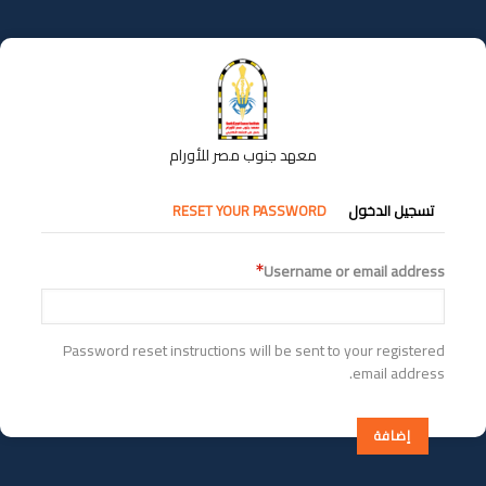
تجاوز
إلى
المحتوى
الرئيسي
معهد جنوب مصر للأورام
التبويبات
تسجيل الدخول
RESET YOUR PASSWORD
الأساسية
Username or email address
Password reset instructions will be sent to your registered
email address.