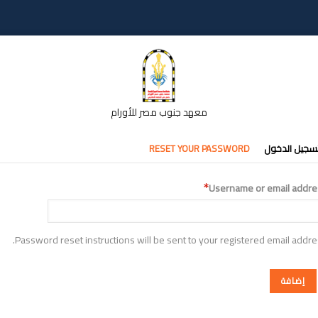
معهد جنوب مصر للأورام
تبويبات
سجيل الدخول
RESET YOUR PASSWORD
أساسية
Username or email addre
Password reset instructions will be sent to your registered email addre