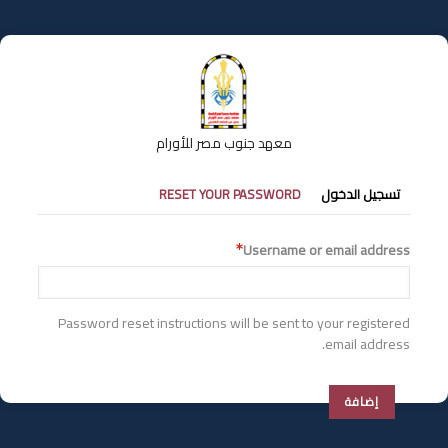
تجاوز
إلى
المحتوى
الرئيسي
معهد جنوب مصر للأورام
التبويبات
تسجيل الدخول
RESET YOUR PASSWORD
الأساسية
Username or email address
Password reset instructions will be sent to your registered
email address.