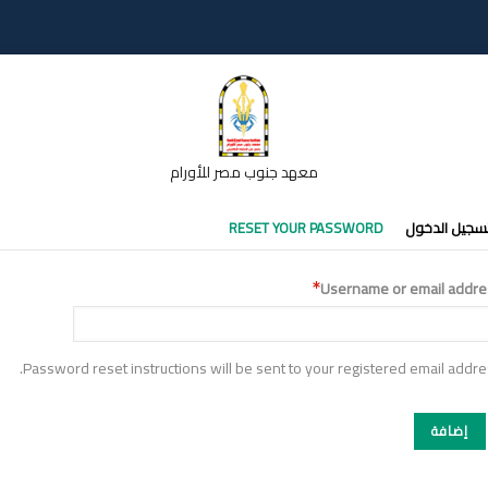
معهد جنوب مصر للأورام
تبويبات
سجيل الدخول
RESET YOUR PASSWORD
أساسية
Username or email addre
Password reset instructions will be sent to your registered email addre