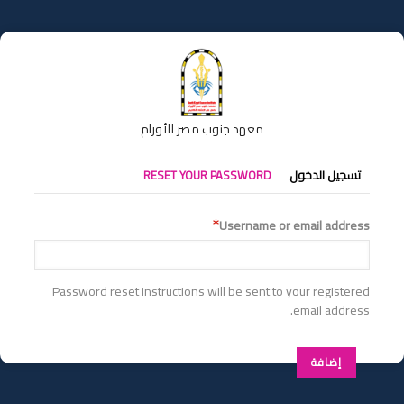
تجاوز
إلى
المحتوى
الرئيسي
معهد جنوب مصر للأورام
التبويبات
تسجيل الدخول
RESET YOUR PASSWORD
الأساسية
Username or email address
Password reset instructions will be sent to your registered
email address.