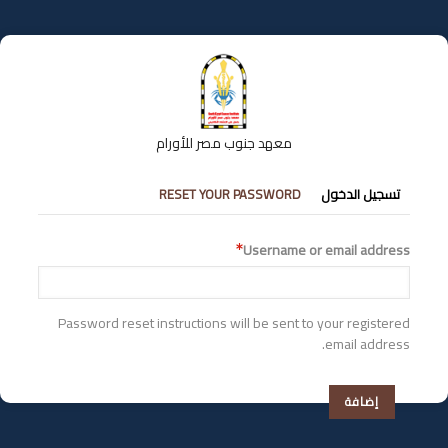
تجاوز
إلى
المحتوى
الرئيسي
معهد جنوب مصر للأورام
التبويبات
تسجيل الدخول
RESET YOUR PASSWORD
الأساسية
Username or email address
Password reset instructions will be sent to your registered
email address.