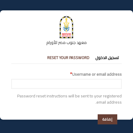
تجاوز
إلى
المحتوى
الرئيسي
معهد جنوب مصر للأورام
التبويبات
تسجيل الدخول
RESET YOUR PASSWORD
الأساسية
Username or email address
Password reset instructions will be sent to your registered
email address.