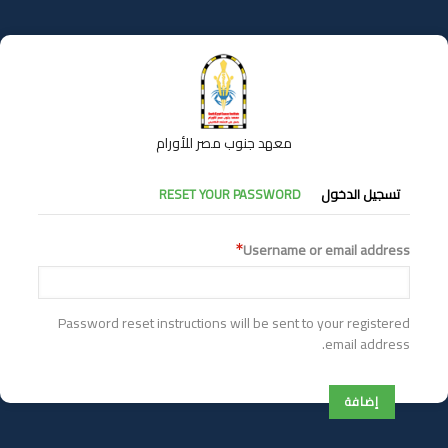
تجاوز
إلى
المحتوى
الرئيسي
معهد جنوب مصر للأورام
التبويبات
تسجيل الدخول
RESET YOUR PASSWORD
الأساسية
Username or email address
Password reset instructions will be sent to your registered
email address.