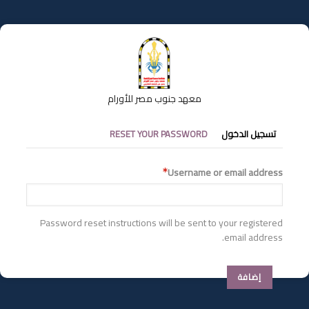
تجاوز
إلى
المحتوى
الرئيسي
معهد جنوب مصر للأورام
التبويبات
تسجيل الدخول
RESET YOUR PASSWORD
الأساسية
Username or email address
Password reset instructions will be sent to your registered
email address.