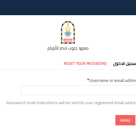
معهد جنوب مصر للأورام
تبويبات
سجيل الدخول
RESET YOUR PASSWORD
أساسية
Username or email addre
Password reset instructions will be sent to your registered email addre