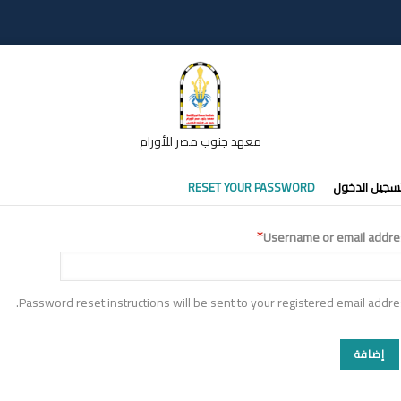
معهد جنوب مصر للأورام
تبويبات
سجيل الدخول
RESET YOUR PASSWORD
أساسية
Username or email addre
Password reset instructions will be sent to your registered email addre