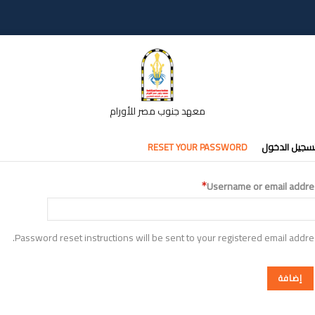
معهد جنوب مصر للأورام
تبويبات
سجيل الدخول
RESET YOUR PASSWORD
أساسية
Username or email addre
Password reset instructions will be sent to your registered email addre