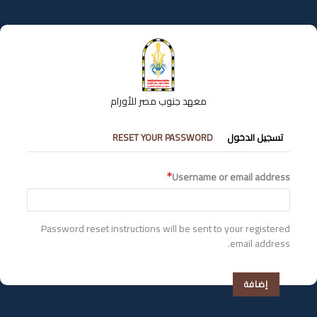
تجاوز
إلى
المحتوى
الرئيسي
معهد جنوب مصر للأورام
التبويبات
تسجيل الدخول
RESET YOUR PASSWORD
الأساسية
Username or email address
Password reset instructions will be sent to your registered
email address.