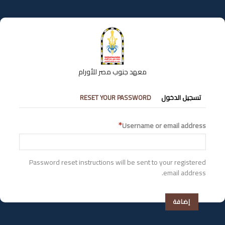
تجاوز
إلى
المحتوى
الرئيسي
معهد جنوب مصر للأورام
التبويبات
تسجيل الدخول
RESET YOUR PASSWORD
الأساسية
Username or email address
Password reset instructions will be sent to your registered
email address.