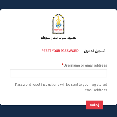
تجاوز
إلى
المحتوى
الرئيسي
معهد جنوب مصر للأورام
التبويبات
تسجيل الدخول
RESET YOUR PASSWORD
الأساسية
Username or email address
Password reset instructions will be sent to your registered
email address.