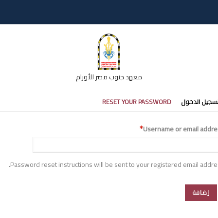
معهد جنوب مصر للأورام
تبويبات
سجيل الدخول
RESET YOUR PASSWORD
أساسية
Username or email addre
Password reset instructions will be sent to your registered email addre