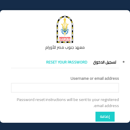
تجاوز
إلى
المحتوى
الرئيسي
معهد جنوب مصر للأورام
التبويبات
تسجيل الدخول
RESET YOUR PASSWORD
الأساسية
Username or email address
Password reset instructions will be sent to your registered
email address.