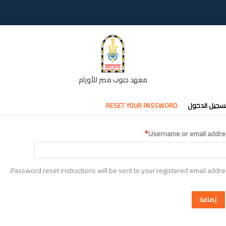
معهد جنوب مصر للأورام
تبويبات
سجيل الدخول
RESET YOUR PASSWORD
أساسية
Username or email addre
Password reset instructions will be sent to your registered email addre