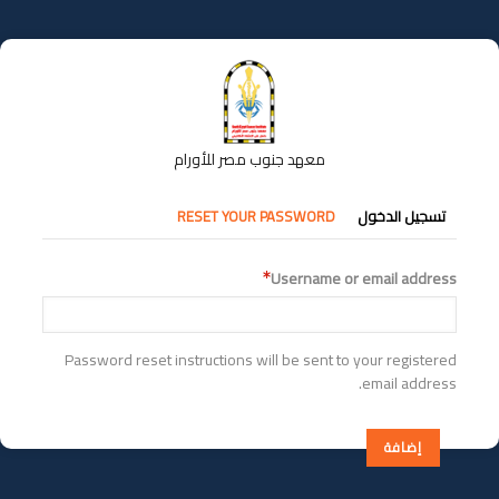
تجاوز
إلى
المحتوى
الرئيسي
معهد جنوب مصر للأورام
التبويبات
تسجيل الدخول
RESET YOUR PASSWORD
الأساسية
Username or email address
Password reset instructions will be sent to your registered
email address.