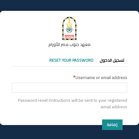
تجاوز
إلى
المحتوى
الرئيسي
معهد جنوب مصر للأورام
التبويبات
تسجيل الدخول
RESET YOUR PASSWORD
الأساسية
Username or email address
Password reset instructions will be sent to your registered
email address.