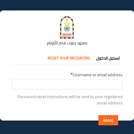
تجاوز
إلى
المحتوى
الرئيسي
معهد جنوب مصر للأورام
التبويبات
تسجيل الدخول
RESET YOUR PASSWORD
الأساسية
Username or email address
Password reset instructions will be sent to your registered
email address.