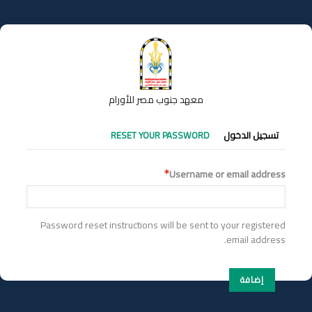
تجاوز
إلى
المحتوى
الرئيسي
معهد جنوب مصر للأورام
التبويبات
تسجيل الدخول
RESET YOUR PASSWORD
الأساسية
Username or email address
Password reset instructions will be sent to your registered
email address.