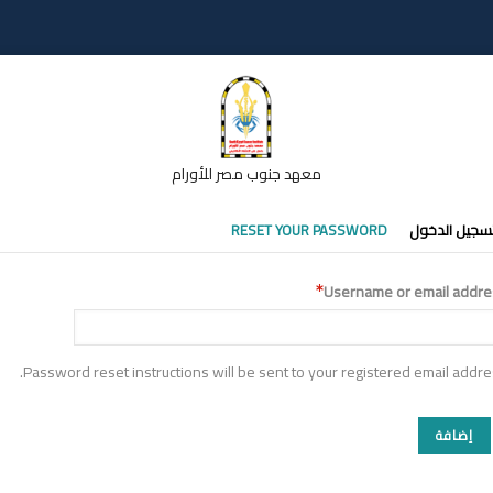
معهد جنوب مصر للأورام
تبويبات
سجيل الدخول
RESET YOUR PASSWORD
أساسية
Username or email addre
Password reset instructions will be sent to your registered email addre