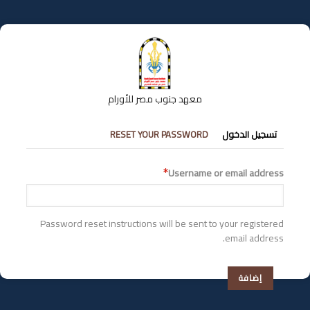
تجاوز
إلى
المحتوى
الرئيسي
معهد جنوب مصر للأورام
التبويبات
تسجيل الدخول
RESET YOUR PASSWORD
الأساسية
Username or email address
Password reset instructions will be sent to your registered
email address.