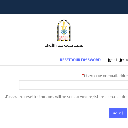
معهد جنوب مصر للأورام
تبويبات
سجيل الدخول
RESET YOUR PASSWORD
أساسية
Username or email addre
Password reset instructions will be sent to your registered email addre