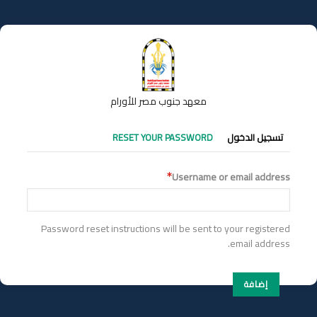
تجاوز
إلى
المحتوى
الرئيسي
معهد جنوب مصر للأورام
التبويبات
تسجيل الدخول
RESET YOUR PASSWORD
الأساسية
Username or email address
Password reset instructions will be sent to your registered
email address.