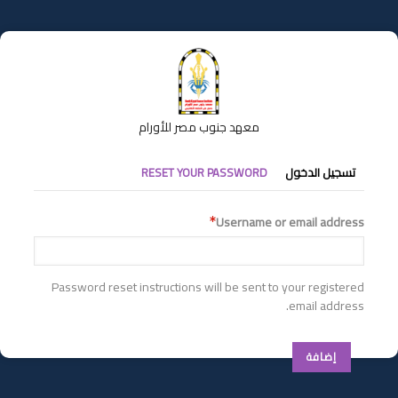
تجاوز
إلى
المحتوى
الرئيسي
معهد جنوب مصر للأورام
التبويبات
تسجيل الدخول
RESET YOUR PASSWORD
الأساسية
Username or email address
Password reset instructions will be sent to your registered
email address.