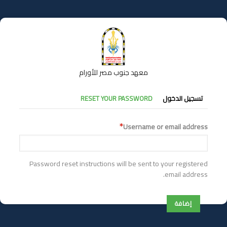
تجاوز
إلى
المحتوى
الرئيسي
معهد جنوب مصر للأورام
التبويبات
تسجيل الدخول
RESET YOUR PASSWORD
الأساسية
Username or email address
Password reset instructions will be sent to your registered
email address.