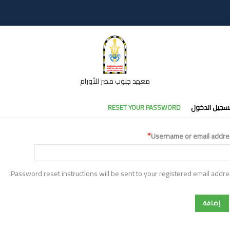
معهد جنوب مصر للأورام
تبويبات
سجيل الدخول
RESET YOUR PASSWORD
أساسية
Username or email addre
Password reset instructions will be sent to your registered email addre