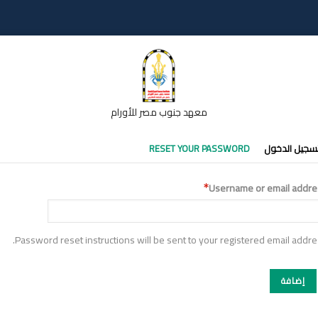
معهد جنوب مصر للأورام
تبويبات
سجيل الدخول
RESET YOUR PASSWORD
أساسية
Username or email addre
Password reset instructions will be sent to your registered email addre