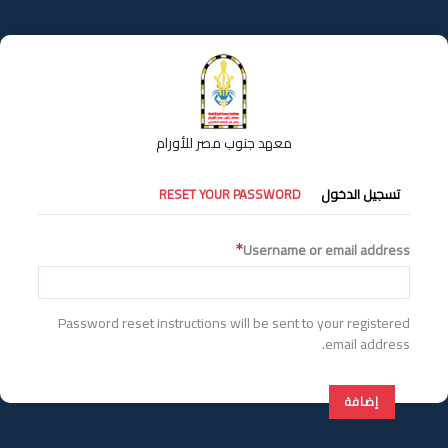
تجاوز
إلى
المحتوى
الرئيسي
معهد جنوب مصر للأورام
التبويبات
تسجيل الدخول
RESET YOUR PASSWORD
الأساسية
Username or email address
Password reset instructions will be sent to your registered
email address.