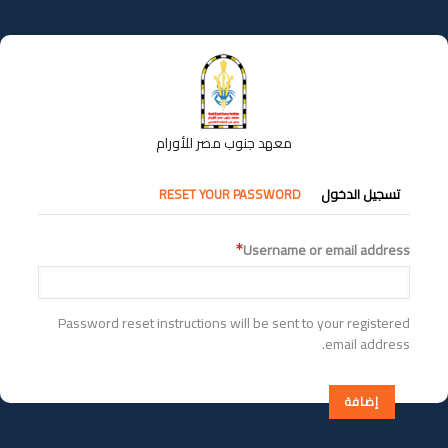
تجاوز
إلى
المحتوى
الرئيسي
معهد جنوب مصر للأورام
التبويبات
تسجيل الدخول
RESET YOUR PASSWORD
الأساسية
Username or email address
Password reset instructions will be sent to your registered
email address.