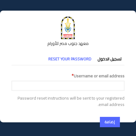
تجاوز
إلى
المحتوى
الرئيسي
معهد جنوب مصر للأورام
التبويبات
تسجيل الدخول
RESET YOUR PASSWORD
الأساسية
Username or email address
Password reset instructions will be sent to your registered
email address.