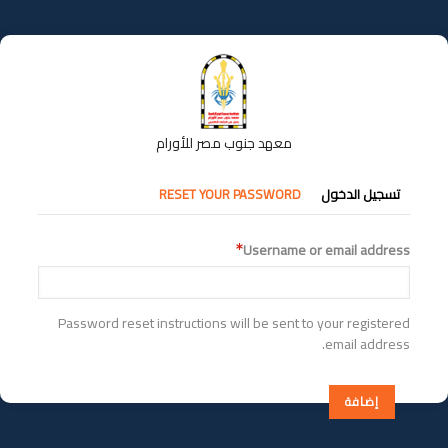
تجاوز
إلى
المحتوى
الرئيسي
معهد جنوب مصر للأورام
التبويبات
تسجيل الدخول
RESET YOUR PASSWORD
الأساسية
Username or email address
Password reset instructions will be sent to your registered
email address.