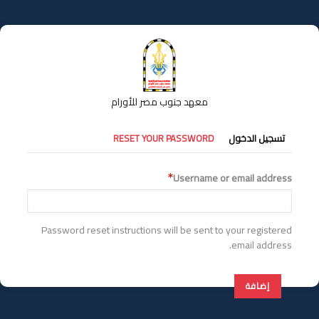
تجاوز
إلى
المحتوى
الرئيسي
معهد جنوب مصر للأورام
التبويبات
تسجيل الدخول
RESET YOUR PASSWORD
الأساسية
Username or email address
Password reset instructions will be sent to your registered
email address.