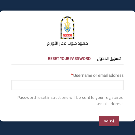
تجاوز
إلى
المحتوى
الرئيسي
معهد جنوب مصر للأورام
التبويبات
تسجيل الدخول
RESET YOUR PASSWORD
الأساسية
Username or email address
Password reset instructions will be sent to your registered
email address.