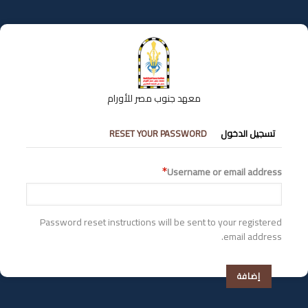
تجاوز
إلى
المحتوى
الرئيسي
معهد جنوب مصر للأورام
التبويبات
تسجيل الدخول
RESET YOUR PASSWORD
الأساسية
Username or email address
Password reset instructions will be sent to your registered
email address.