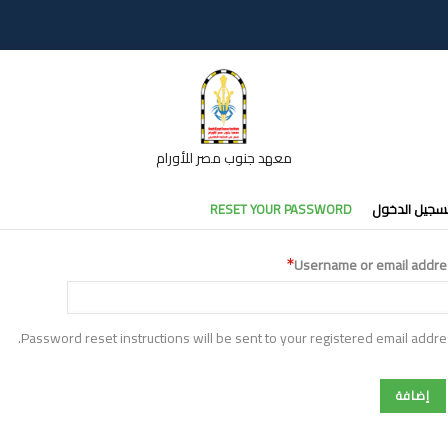
معهد جنوب مصر للأورام
تبويبات
سجيل الدخول
RESET YOUR PASSWORD
أساسية
Username or email addre
Password reset instructions will be sent to your registered email addre