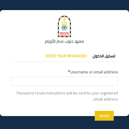
تجاوز
إلى
المحتوى
الرئيسي
معهد جنوب مصر للأورام
التبويبات
تسجيل الدخول
RESET YOUR PASSWORD
الأساسية
Username or email address
Password reset instructions will be sent to your registered
email address.