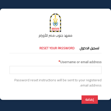
تجاوز
إلى
المحتوى
الرئيسي
معهد جنوب مصر للأورام
التبويبات
تسجيل الدخول
RESET YOUR PASSWORD
الأساسية
Username or email address
Password reset instructions will be sent to your registered
email address.