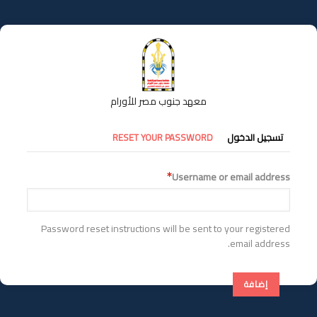
تجاوز
إلى
المحتوى
الرئيسي
معهد جنوب مصر للأورام
التبويبات
تسجيل الدخول
RESET YOUR PASSWORD
الأساسية
Username or email address
Password reset instructions will be sent to your registered
email address.