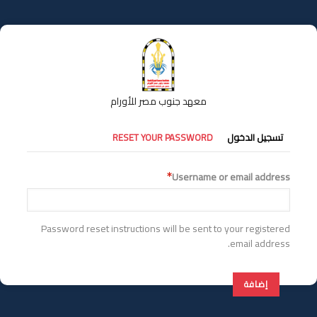
تجاوز
إلى
المحتوى
الرئيسي
معهد جنوب مصر للأورام
التبويبات
تسجيل الدخول
RESET YOUR PASSWORD
الأساسية
Username or email address
Password reset instructions will be sent to your registered
email address.